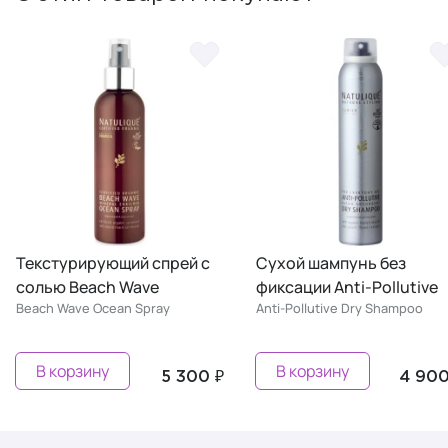
Сухой шампунь без
Освежающий
фиксации Anti-Pollutive
восстанавливающий
Anti-Pollutive Dry Shampoo
спрей Root Lifter
Rejuvenating Hair Mist
В корзину
В корзину
4 900 ₽
4 500