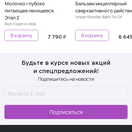
Молочко глубоко
Бальзам мицеллярный
питающее пенящееся.
сверхактивного действ
Urban Micellar Balm-To-Oil
Этап 2
Rich Foam-in-Milk
В корзину
В корзину
7 790 ₽
8 645
Будьте в курсе новых акций
и спецпредложений!
Подпишитесь на новости
Подписаться