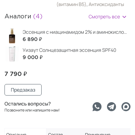
(витамин B5)
,
Антиоксиданты
Смотреть все
Аналоги
(4)
Эссенция с ниацинамидом 2% и аминокислотами для упругой кожи
6 890 ₽
Уизаут Солнцезащитная эссенция SPF40
9 000 ₽
7 790 ₽
Предзаказ
Остались вопросы?
Позвоните или напишите нам!
Описание
Состав
Применение