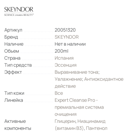
Артикул
20051320
Бренд
SKEYNDOR
Наличие
Нет в наличии
Объем
200ml
Страна
Испания
Тип средств
Эссенция
Эффект
Выравнивание тона
;
Увлажнение
;
Антиоксидантное
действие
Тип кожи
Все
Линейка
Expert Cleanse Pro -
премиальная система
очищения
Активные
Глицерин
,
Ниацинамид
компоненты
(витамин B3)
,
Пантенол