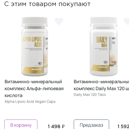
С этим товаром покупают
й
Витаминно-минеральный
Витаминно-минерал
я
комплекс Daily Max 120 шт
комплекс "Фолиевая
Daily Max 120 Tabs
кислота"
Folic Acid Bioactive Folate
Предзаказ
В корзину
 ₽
1 592 ₽
1