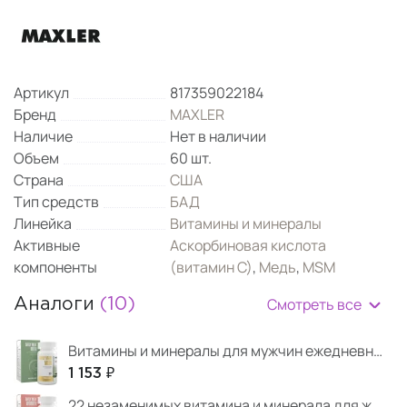
Артикул
817359022184
Бренд
MAXLER
Наличие
Нет в наличии
Объем
60 шт.
Страна
США
Тип средств
БАД
Линейка
Витамины и минералы
Активные
Аскорбиновая кислота
компоненты
(витамин С)
,
Медь
,
MSM
Смотреть все
Аналоги
(10)
Витамины и минералы для мужчин ежедневного применения 30 таблеток
1 153 ₽
22 незаменимых витамина и минерала для женщин 30 таблеток