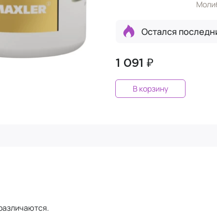
Моли
Остался последн
1 091 ₽
В корзину
 различаются.