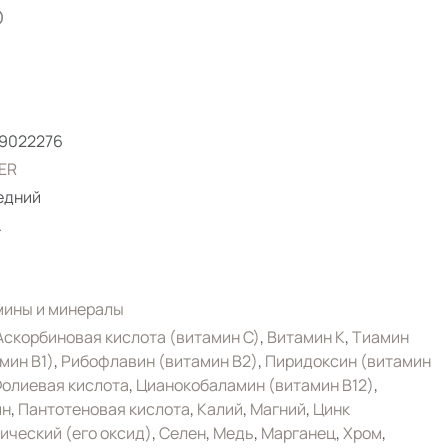
0
59022276
ER
едний
.
мины и минералы
Аскорбиновая кислота (витамин С)
,
Витамин K
,
Тиамин
мин B1)
,
Рибофлавин (витамин B2)
,
Пиридоксин (витамин
олиевая кислота
,
Цианокобаламин (витамин B12)
,
ин
,
Пантотеновая кислота
,
Калий
,
Магний
,
Цинк
ический (его оксид)
,
Селен
,
Медь
,
Марганец
,
Хром
,