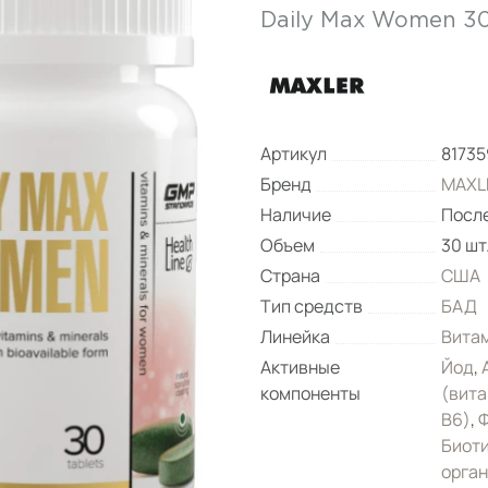
Daily Max Women 3
Артикул
8173
Бренд
MAXL
Наличие
Посл
Объем
30 шт
Страна
США
Тип средств
БАД
Линейка
Вита
Активные
Йод
,
компоненты
(вита
B6)
,
Ф
Биот
орган