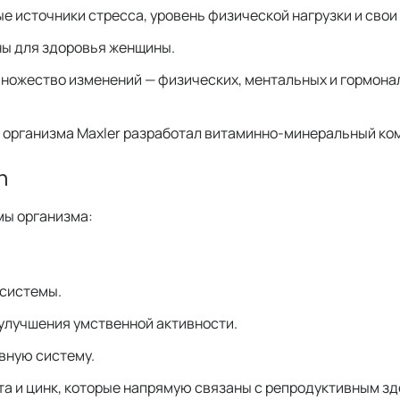
ые источники стресса, уровень физической нагрузки и сво
ны для здоровья женщины.
ножество изменений — физических, ментальных и гормона
 организма Maxler разработал витаминно-минеральный ком
n
мы организма:
 системы.
 улучшения умственной активности.
вную систему.
а и цинк, которые напрямую связаны с репродуктивным з