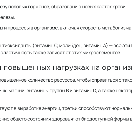
езу половых гормонов, образованию новых клеток крови.
железы.
 и процессы в организме, включая скорость метаболизма,
антиоксиданты (витамин С, молибден, витамин A) — все эт
 эластичность также зависят от этих микроэлементов.
и повышенных нагрузках на организ
 повышенное количество ресурсов, чтобы справиться с так
к, магний, витамины группы В и витамин D, а также некото
вуют в выработке энергии, третьи способствуют нормальн
ние общего состояния здоровья: от биодоступной формы в