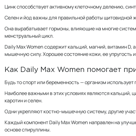
Цинк способствует активному клеточному делению, синт
Селен и йод важны для правильной работы щитовидной 
Она вырабатывает гормоны, влияющие на многие системы
менструальный цикл.
Daily Max Women содержит кальций, магний, витамин D, 
мышечную силу. Хорошее состояние кожи, ее упругость и
Как Daily Max Women помогает пр
Будь то спорт или беременность — организм использует
Наиболее важными в этих условиях являются кальций, цин
каротин и селен.
Одни укрепляют костно-мышечную систему, другие участ
Каждый компонент Daily Max Women направлен на улучше
основе спируллины.