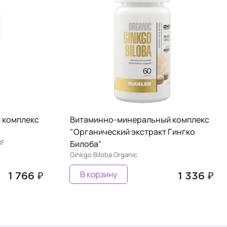
 комплекс
Витаминно-минеральный комплекс
"Органический экстракт Гингко
HF
Билоба"
Ginkgo Biloba Organic
В корзину
1 766 ₽
1 336 ₽