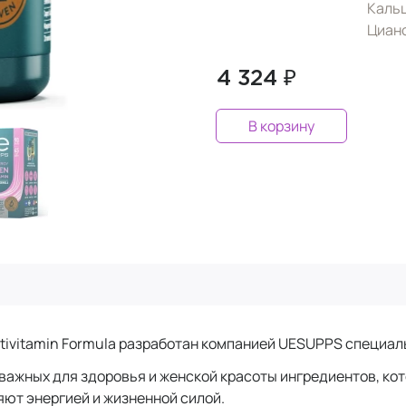
Каль
Циано
4 324 ₽
В корзину
tivitamin Formula разработан компанией UESUPPS специал
 важных для здоровья и женской красоты ингредиентов, к
яют энергией и жизненной силой.