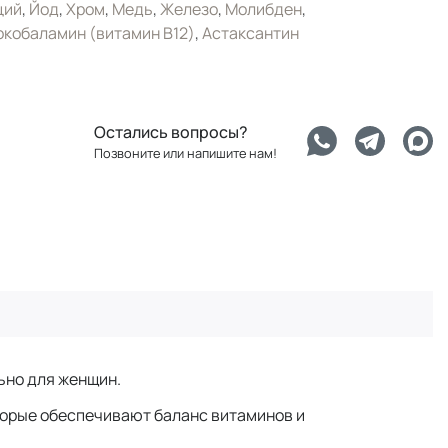
ций
,
Йод
,
Хром
,
Медь
,
Железо
,
Молибден
,
кобаламин (витамин B12)
,
Астаксантин
Остались вопросы?
Позвоните или напишите нам!
ьно для женщин.
оторые обеспечивают баланс витаминов и