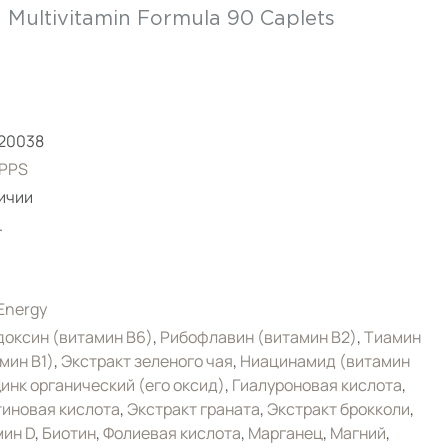
Multivitamin Formula 90 Сaplets
20038
PPS
ичии
.
 Energy
оксин (витамин B6)
,
Рибофлавин (витамин B2)
,
Тиамин
мин B1)
,
Экстракт зеленого чая
,
Ниацинамид (витамин
инк органический (его оксид)
,
Гиалуроновая кислота
,
иновая кислота
,
Экстракт граната
,
Экстракт брокколи
,
ин D
,
Биотин
,
Фолиевая кислота
,
Марганец
,
Магний
,