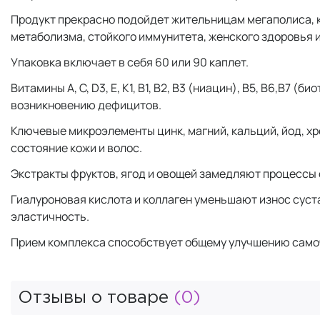
Продукт прекрасно подойдет жительницам мегаполиса, 
метаболизма, стойкого иммунитета, женского здоровья 
Упаковка включает в себя 60 или 90 каплет.
Витамины А, С, D3, Е, K1, В1, В2, В3 (ниацин), В5, В6,В
возникновению дефицитов.
Ключевые микроэлементы цинк, магний, кальций, йод, х
состояние кожи и волос.
Экстракты фруктов, ягод и овощей замедляют процессы с
Гиалуроновая кислота и коллаген уменьшают износ суст
эластичность.
Прием комплекса способствует общему улучшению самочу
Отзывы о товаре
(0)