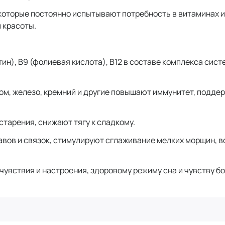
которые постоянно испытывают потребность в витаминах и
и красоты.
7 (биотин), В9 (фолиевая кислота), В12 в составе комплекса
ром, железо, кремний и другие повышают иммунитет, подде
тарения, снижают тягу к сладкому.
авов и связок, стимулируют сглаживание мелких морщин, в
вствия и настроения, здоровому режиму сна и чувству бо