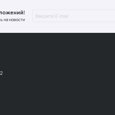
дложений!
ь на новости
12