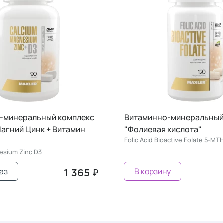
-минеральный комплекс
Витаминно-минеральный
агний Цинк + Витамин
"Фолиевая кислота"
Folic Acid Bioactive Folate 5-MT
esium Zinc D3
аз
В корзину
1 365 ₽