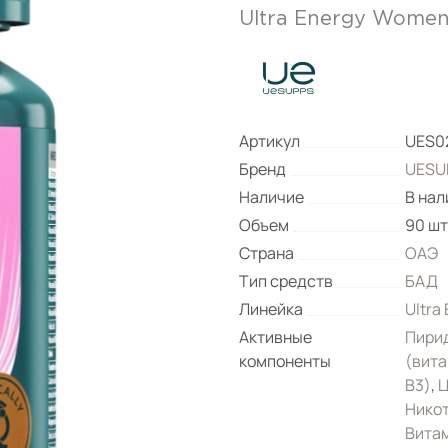
Ultra Energy Women 
Артикул
UES0
Бренд
UESU
Наличие
В нал
Объем
90 шт
Страна
ОАЭ
Тип средств
БАД
Линейка
Ultra
Активные
Пирид
компоненты
(вита
B3)
,
Ц
Никот
Витам