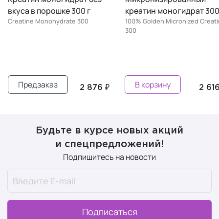
креатин моногидрат 300 г
креатин моногидрат 30
100% Golden Micronized Creatine
стиков
300
100% Golden Micronized Creat
30
В корзину
Предзаказ
2 616 ₽
1 637
Будьте в курсе новых акций
и спецпредложений!
Подпишитесь на новости
Подписаться