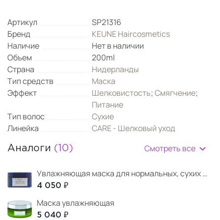
Артикул
SP21316
Бренд
KEUNE Haircosmetics
Наличие
Нет в наличии
Объем
200ml
Страна
Нидерланды
Тип средств
Маска
Эффект
Шелковистость
;
Смягчение
;
Питание
Тип волос
Сухие
Линейка
CARE - Шелковый уход
Смотреть все
Аналоги
(10)
Увлажняющая маска для нормальных, сухих и ломких волос Hydra Special
4 050 ₽
Маска увлажняющая
5 040 ₽